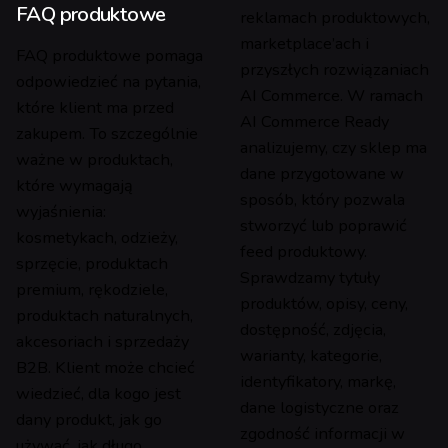
FAQ produktowe
reklamach produktowych,
marketplace’ach i
FAQ produktowe pomaga
przyszłych rozwiązaniach
odpowiedzieć na pytania,
AI Commerce. W ramach
które klient ma przed
AI Commerce Ready
zakupem. To szczególnie
analizujemy, czy sklep ma
ważne w produktach,
dane przygotowane w
które wymagają
sposób, który pozwala
wyjaśnienia:
stworzyć lub poprawić
kosmetykach, odzieży,
feed produktowy.
sprzęcie, produktach
Sprawdzamy tytuły
premium, rękodziele,
produktów, opisy, ceny,
produktach naturalnych,
dostępność, zdjęcia,
akcesoriach i sprzedaży
warianty, kategorie,
B2B. Klient może chcieć
identyfikatory, markę,
wiedzieć, dla kogo jest
dane logistyczne oraz
dany produkt, jak go
zgodność informacji w
używać, jak długo