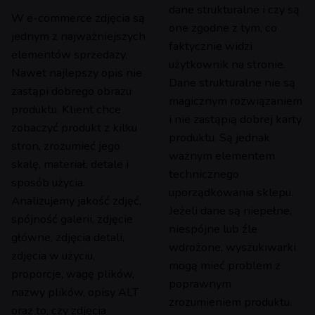
dane strukturalne i czy są
W e-commerce zdjęcia są
one zgodne z tym, co
jednym z najważniejszych
faktycznie widzi
elementów sprzedaży.
użytkownik na stronie.
Nawet najlepszy opis nie
Dane strukturalne nie są
zastąpi dobrego obrazu
magicznym rozwiązaniem
produktu. Klient chce
i nie zastąpią dobrej karty
zobaczyć produkt z kilku
produktu. Są jednak
stron, zrozumieć jego
ważnym elementem
skalę, materiał, detale i
technicznego
sposób użycia.
uporządkowania sklepu.
Analizujemy jakość zdjęć,
Jeżeli dane są niepełne,
spójność galerii, zdjęcie
niespójne lub źle
główne, zdjęcia detali,
wdrożone, wyszukiwarki
zdjęcia w użyciu,
mogą mieć problem z
proporcje, wagę plików,
poprawnym
nazwy plików, opisy ALT
zrozumieniem produktu.
oraz to, czy zdjęcia