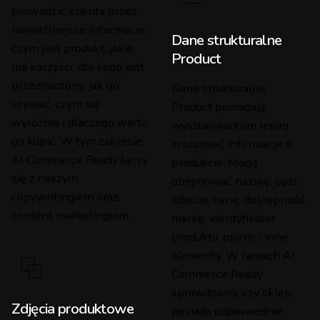
prowadzić klienta przez
najważniejsze informacje:
Dane strukturalne
czym jest produkt, jakie
Product
ma korzyści, dla kogo jest
przeznaczony, jak go
Dane strukturalne
używać, czym się
Product pomagają
wyróżnia i dlaczego warto
wyszukiwarkom lepiej
go kupić. W tym zakresie
zrozumieć informacje o
AI Commerce Ready łączy
produkcie. Mogą
się z naszym
obejmować nazwę, opis,
copywritingiem oraz
zdjęcie, cenę, dostępność,
content marketingiem.
markę, identyfikator
produktu, opinie i inne
elementy. W ramach AI
Commerce Ready
sprawdzamy, czy sklep
Zdjęcia produktowe
posiada odpowiednie