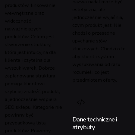
nazwa nadal może być
produktów, linkowanie
estetyczna, ale
wewnętrzne oraz
jednocześnie wyjaśnia,
widoczność
czym produkt jest. Nie
najważniejszych
chodzi o przesadne
produktów. Celem jest
upychanie słów
stworzenie struktury,
kluczowych. Chodzi o to,
która jest intuicyjna dla
aby klient i system
klienta i czytelna dla
wyszukiwania od razu
wyszukiwarek. Dobrze
rozumieli, co jest
zaplanowana struktura
przedmiotem oferty.
pomaga klientowi
szybciej znaleźć produkt,
a jednocześnie wspiera
SEO sklepu. Kategorie nie
powinny być
Dane techniczne i
przypadkową listą
atrybuty
produktów. Powinny