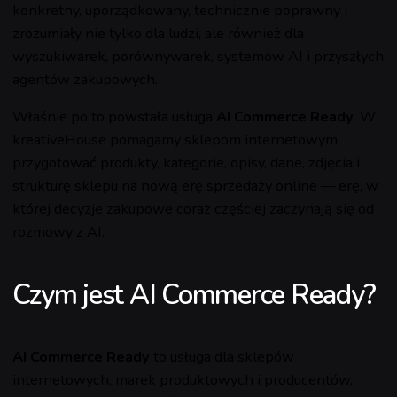
konkretny, uporządkowany, technicznie poprawny i
zrozumiały nie tylko dla ludzi, ale również dla
wyszukiwarek, porównywarek, systemów AI i przyszłych
agentów zakupowych.
Właśnie po to powstała usługa
AI Commerce Ready
. W
kreativeHouse pomagamy sklepom internetowym
przygotować produkty, kategorie, opisy, dane, zdjęcia i
strukturę sklepu na nową erę sprzedaży online — erę, w
której decyzje zakupowe coraz częściej zaczynają się od
rozmowy z AI.
Czym jest AI Commerce Ready?
AI Commerce Ready
to usługa dla sklepów
internetowych, marek produktowych i producentów,