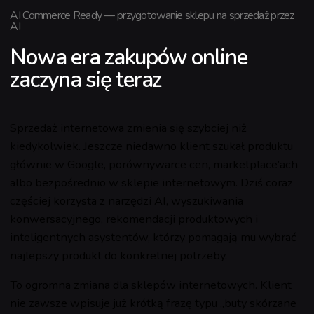
AI Commerce Ready — przygotowanie sklepu na sprzedaż przez
AI
Nowa era zakupów online
zaczyna się teraz
Sprzedaż internetowa zmienia się szybciej niż
kiedykolwiek. Jeszcze niedawno klient szukał produktu
głównie w Google, porównywarce cen, marketplace’ach
albo bezpośrednio w sklepie internetowym. Dziś coraz
częściej korzysta z narzędzi AI, wyszukiwania
konwersacyjnego, rekomendacji produktowych i
inteligentnych asystentów, którzy pomagają mu wybrać
najlepszy produkt do konkretnej potrzeby.
To ogromna zmiana dla sklepów internetowych. Klient
nie zawsze wpisuje już krótką frazę typu „buty skórzane