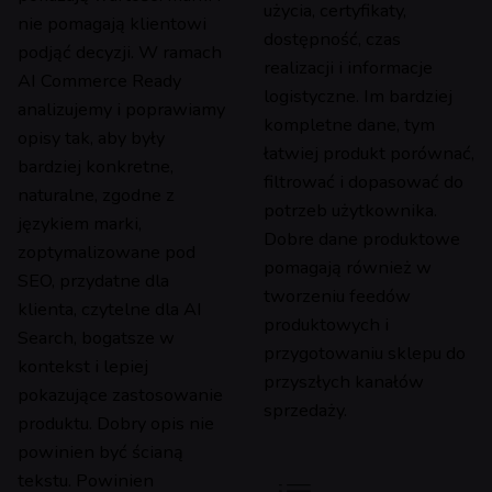
użycia, certyfikaty,
nie pomagają klientowi
dostępność, czas
podjąć decyzji. W ramach
realizacji i informacje
AI Commerce Ready
logistyczne. Im bardziej
analizujemy i poprawiamy
kompletne dane, tym
opisy tak, aby były
łatwiej produkt porównać,
bardziej konkretne,
filtrować i dopasować do
naturalne, zgodne z
potrzeb użytkownika.
językiem marki,
Dobre dane produktowe
zoptymalizowane pod
pomagają również w
SEO, przydatne dla
tworzeniu feedów
klienta, czytelne dla AI
produktowych i
Search, bogatsze w
przygotowaniu sklepu do
kontekst i lepiej
przyszłych kanałów
pokazujące zastosowanie
sprzedaży.
produktu. Dobry opis nie
powinien być ścianą
tekstu. Powinien