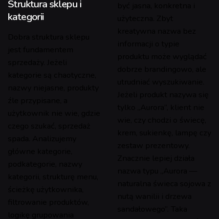
Struktura sklepu i
być jasna, konkretna i
kategorii
użyteczna. Zbyt
kreatywna nazwa bez
Dobra struktura sklepu
informacji o typie
jest fundamentem
produktu może wyglądać
sprzedaży. Jeżeli
dobrze brandingowo, ale
kategorie są chaotyczne,
utrudniać wyszukiwanie.
nazwy niejasne, produkty
Jeżeli produkt nazywa się
źle przypisane, a
tylko „Aurora”, klient nie
użytkownik nie wie, gdzie
wie, czy chodzi o świecę,
czego szukać, sprzedaż
krem, sukienkę, lampę czy
spada. Analizujemy
zestaw prezentowy.
główne kategorie,
Znacznie lepiej działa
podkategorie, nazwy
nazwa typu „Aurora —
kategorii, strukturę menu,
naturalna świeca sojowa z
ścieżkę użytkownika,
nutą wanilii i drzewa
filtrowanie produktów,
sandałowego”. Taka
logikę grupowania