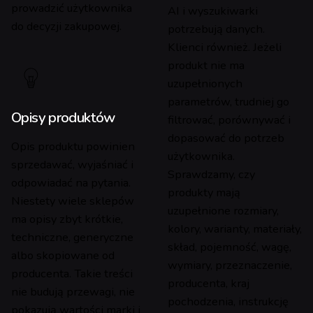
prowadzić użytkownika
AI i wyszukiwarki
do decyzji zakupowej.
potrzebują danych.
Klienci również. Jeżeli
produkt nie ma
uzupełnionych
parametrów, trudniej go
Opisy produktów
filtrować, porównywać i
dopasować do potrzeb
Opis produktu powinien
użytkownika.
sprzedawać, wyjaśniać i
Sprawdzamy, czy
odpowiadać na pytania.
produkty mają
Niestety wiele sklepów
uzupełnione rozmiary,
ma opisy zbyt krótkie,
kolory, warianty, materiały,
techniczne, generyczne
skład, pojemność, wagę,
albo skopiowane od
wymiary, przeznaczenie,
producenta. Takie treści
producenta, kraj
nie budują przewagi, nie
pochodzenia, instrukcję
pokazują wartości marki i