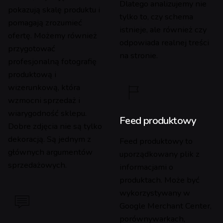
Dlatego analizujemy nie
pokazują skalę produktu i
tylko to, czy schema
pomagają zrozumieć
istnieje, ale również czy
ofertę. Możemy również
odpowiada realnej treści
przygotować
na stronie.
profesjonalną fotografię
produktową i
wizerunkową, która
wzmocni sprzedaż i
wiarygodność sklepu.
Feed produktowy
Dobre zdjęcia nie są tylko
dekoracją. Są jednym z
Feed produktowy to
głównych argumentów
uporządkowany plik z
sprzedażowych.
informacjami o
produktach. Może być
wykorzystywany w
Google Merchant Center,
porównywarkach,