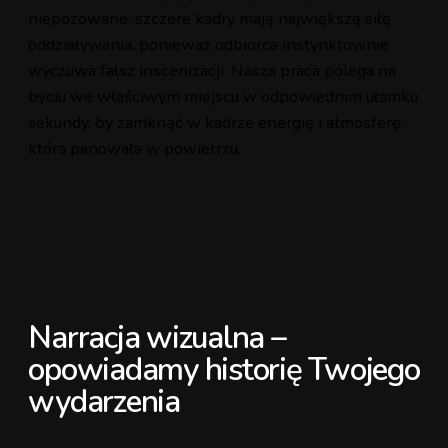
niepozowane, szczere kadry mają największą siłę
oddziaływania, ponieważ odbiorca instynktownie
wyczuwa fałsz inscenizacji. Nasza praca polega na
byciu we właściwym miejscu w odpowiednim ułamku
sekundy, by zamknąć w kadrze energię i atmosferę,
która panowała w powietrzu.
Narracja wizualna –
opowiadamy historię Twojego
wydarzenia