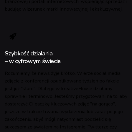
branżowej i portali internetowych, wspierając sprzedaż i
budując wizerunek marki innowacyjnej i ekskluzywnej.
Szybkość działania
– w cyfrowym świecie
Rozumiemy, że news żyje krótko. W erze social media
zdjęcie z konferencji opublikowane tydzień po fakcie
jest już "stare". Dlatego w kreativeHouse działamy
sprawnie i terminowo. Jesteśmy przygotowani na to, aby
dostarczyć Ci paczkę kluczowych zdjęć "na gorąco",
jeszcze w trakcie trwania wydarzenia lub zaraz po jego
zakończeniu, abyś mógł natychmiast podzielić się
sukcesem ze światem na Instagramie, Twitterze czy