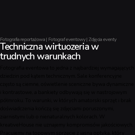
Fotografia reportażowa | Fotograf eventowy | Zdjęcia eventy
Techniczna wirtuozeria w
trudnych warunkach
Fotografia eventowa to jedna z najbardziej wymagających
dziedzin pod kątem technicznym. Sale konferencyjne
często są ciemne, oświetlenie sceniczne bywa dynamiczne
i kontrastowe, a bankiety odbywają się w nastrojowym
półmroku. To warunki, w których amatorski sprzęt i brak
doświadczenia kończą się zdjęciami poruszonymi,
ziarnistymi lub o nienaturalnych kolorach. W
kreativeHouse nie uznajemy kompromisów jakościowych.
Pracujemy na topowym sprzęcie z jasną optyką, który