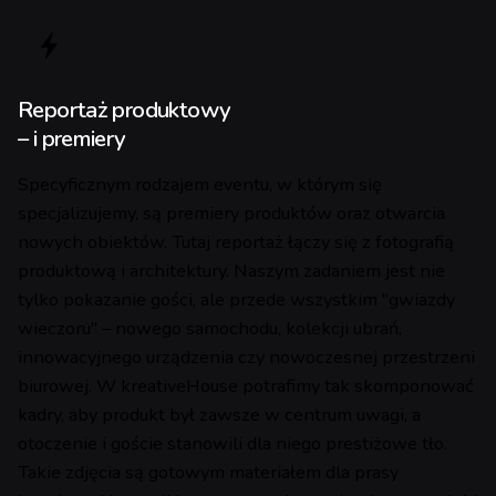
Reportaż produktowy
– i premiery
Specyficznym rodzajem eventu, w którym się
specjalizujemy, są premiery produktów oraz otwarcia
nowych obiektów. Tutaj reportaż łączy się z fotografią
produktową i architektury. Naszym zadaniem jest nie
tylko pokazanie gości, ale przede wszystkim "gwiazdy
wieczoru" – nowego samochodu, kolekcji ubrań,
innowacyjnego urządzenia czy nowoczesnej przestrzeni
biurowej. W kreativeHouse potrafimy tak skomponować
kadry, aby produkt był zawsze w centrum uwagi, a
otoczenie i goście stanowili dla niego prestiżowe tło.
Takie zdjęcia są gotowym materiałem dla prasy