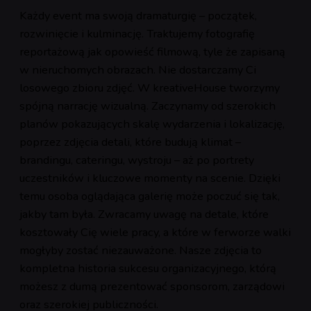
Każdy event ma swoją dramaturgię – początek,
rozwinięcie i kulminację. Traktujemy fotografię
reportażową jak opowieść filmową, tyle że zapisaną
w nieruchomych obrazach. Nie dostarczamy Ci
losowego zbioru zdjęć. W kreativeHouse tworzymy
spójną narrację wizualną. Zaczynamy od szerokich
planów pokazujących skalę wydarzenia i lokalizację,
poprzez zdjęcia detali, które budują klimat –
brandingu, cateringu, wystroju – aż po portrety
uczestników i kluczowe momenty na scenie. Dzięki
temu osoba oglądająca galerię może poczuć się tak,
jakby tam była. Zwracamy uwagę na detale, które
kosztowały Cię wiele pracy, a które w ferworze walki
mogłyby zostać niezauważone. Nasze zdjęcia to
kompletna historia sukcesu organizacyjnego, którą
możesz z dumą prezentować sponsorom, zarządowi
oraz szerokiej publiczności.