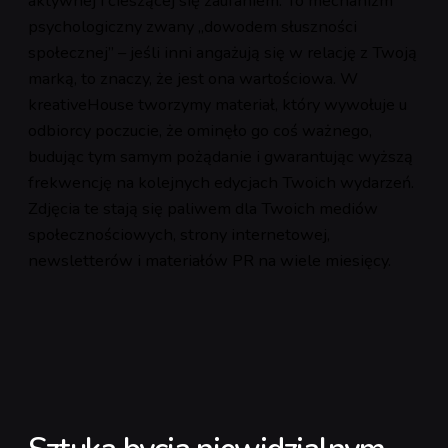
aktywnej i cieszącej się zaufaniem. To mechanizm
psychologiczny zwany „dowodem słuszności
społecznej” – jeśli inni angażują się w relację z Twoją
marką, to znaczy, że jest ona wartościowa. W
kreativeHouse tworzymy materiał, który wywołuje u
odbiorcy poczucie, że ominęło go coś ważnego,
budując tym samym pożądanie i gwarantując wyższą
frekwencję na kolejnych edycjach Twoich wydarzeń.
Zdjęcia te stają się paliwem dla Twoich mediów
społecznościowych, strony internetowej,
newsletterów i materiałów PR na wiele miesięcy.