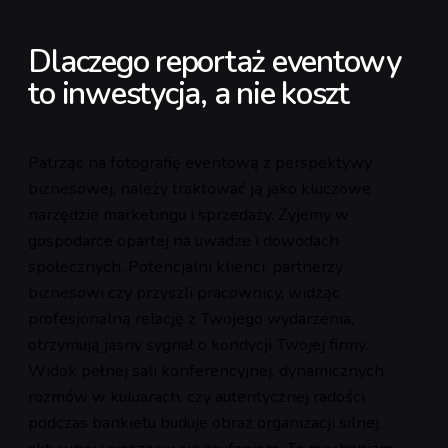
Dlaczego reportaż eventowy
to inwestycja, a nie koszt
Patrząc na fotografię eventową z perspektywy
biznesowej, należy traktować ją jako kluczowe
narzędzie marketingu i sprzedaży. Żyjemy w
gospodarce opartej na uwadze i dowodach
społecznych. Potencjalni klienci, partnerzy
biznesowi czy przyszli pracownicy, widząc
profesjonalną relację z Twojego wydarzenia,
otrzymują jasny sygnał o kondycji Twojej firmy.
Widok pełnej sali konferencyjnej, dynamicznych
rozmów w kuluarach, czy autentycznej radości
podczas bankietu buduje obraz organizacji silnej,