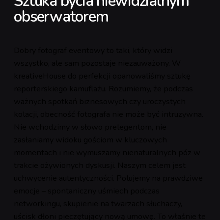
Sztuka bycia niewidzialnym
obserwatorem
Dobry fotograf eventowy to taki, który widzi
wszystko, ale sam pozostaje niezauważony. W
kreativeHouse do perfekcji opanowaliśmy sztukę
reporterskiego kamuflażu. Rozumiemy, że podczas
ważnych spotkań biznesowych czy uroczystych
kolacji, obecność fotografa nie może być intruzywna.
Nie wchodzimy w słowo prelegentom, nie
zasłaniamy widoku gościom w kluczowych
momentach i nie wymuszamy nienaturalnych póz w
trakcie ożywionych dyskusji. Naszym celem jest
uchwycenie autentyczności. Polujemy na prawdziwe
emocje – spontaniczny uśmiech podczas
networkingu, skupienie na twarzach słuchaczy,
uścisk dłoni pieczętujący nową umowę. To właśnie te