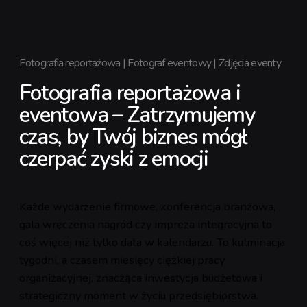
Fotografia reportażowa | Fotograf eventowy | Zdjęcia eventy
Fotografia reportażowa i
eventowa – Zatrzymujemy
czas, by Twój biznes mógł
czerpać zyski z emocji
Każde wydarzenie firmowe, konferencja branżowa,
gala wręczenia nagród czy impreza integracyjna to
coś więcej niż tylko data w kalendarzu. To kulminacja
tygodni, a czasem miesięcy ciężkiej pracy
organizacyjnej, znacząca inwestycja budżetowa i
strategiczny moment w życiu przedsiębiorstwa.