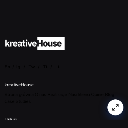
Fb.
/
Ig.
/
Tw.
/
Ti.
/
Li.
kreativeHouse
Strona główna
O nas
Realizacje
Nasi klienci
Opinie
Blog
Case Studies
Usługi