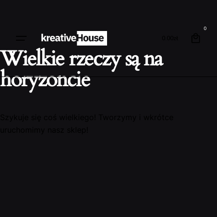
0
0.00
zł
Wielkie rzeczy są na
horyzoncie
Szykuje się coś wielkiego! Tworzymy i wkrótce
uruchomimy nasz sklep!