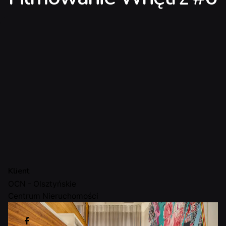
Klient
OCN - Olsztyńskie
Centrum Nieruchomości